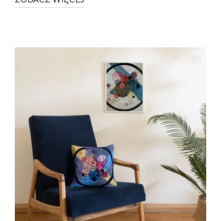
Urodziny przyjaciół
Prezent na zamówienie
DEKORACJE WNĘTRZ
Luksusowy salon
Elegancka kuchnia
Przytulna sypialnia
Ciepły zakątek
Wygodna sofa
Restauracja i kawiarnia