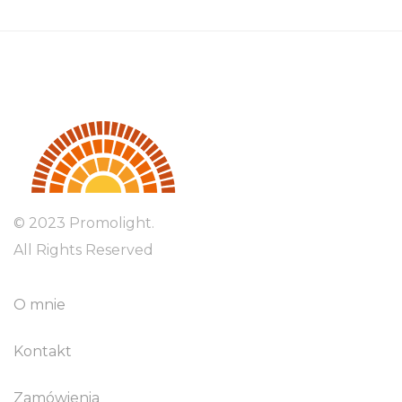
Chrystus
Święta Rodzina
Narodziny Marii
Archaniołowie
Święci
© 2023 Promolight.
All Rights Reserved
Obrazy
PREZENTY NA RÓŻNE OKAZJE
O mnie
Bajkowy ślub
Kontakt
Komunia dziecka
Zamówienia