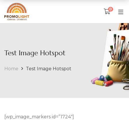
0
SKLEP
TKANINA ARTYSTYCZNA
Test Image Hotspot
Poduszki
Home
Test Image Hotspot
Narzuty na łóżka
Obrusy
Ubrania artystyczne
IKONY I OBRAZY
[wp_image_markers id=”1724″]
Matka Boska