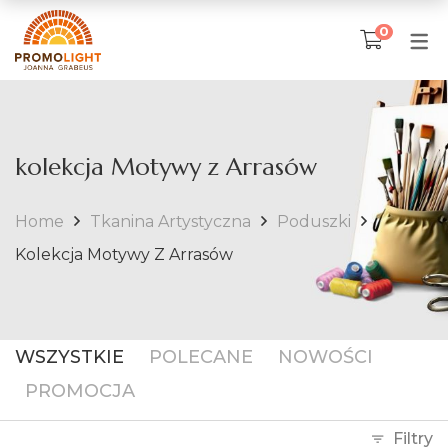
0
SKLEP
TKANINA ARTYSTYCZNA
kolekcja Motywy z Arrasów
Poduszki
Home
Tkanina Artystyczna
Poduszki
Narzuty na łóżka
Kolekcja Motywy Z Arrasów
Obrusy
Ubrania artystyczne
WSZYSTKIE
POLECANE
NOWOŚCI
IKONY I OBRAZY
PROMOCJA
Matka Boska
Filtry