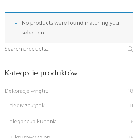
Chrystus
No products were found matching your
Święta Rodzina
selection.
Narodziny Marii
Search
for:
Archaniołowie
Kategorie produktów
Święci
Obrazy
Dekoracje wnętrz
18
PREZENTY NA RÓŻNE OKAZJE
ciepły zakątek
11
Bajkowy ślub
elegancka kuchnia
6
Komunia dziecka
luksusowy salon
16