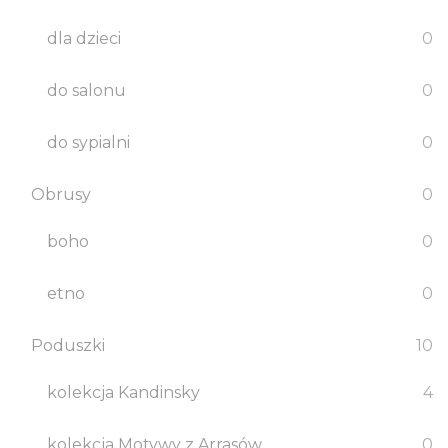
dla dzieci
0
do salonu
0
do sypialni
0
Obrusy
0
boho
0
etno
0
Poduszki
10
kolekcja Kandinsky
4
kolekcja Motywy z Arrasów
0