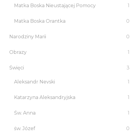
Matka Boska Nieustającej Pomocy
1
Matka Boska Orantka
0
Narodziny Marii
0
Obrazy
1
Święci
3
Aleksandr Nevski
1
Katarzyna Aleksandryjska
1
Św. Anna
1
św. Józef
0