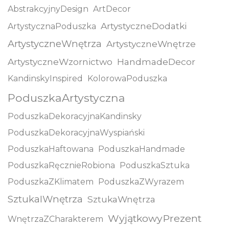
AbstrakcyjnyDesign
ArtDecor
ArtystyczneDodatki
ArtystycznaPoduszka
ArtystyczneWnętrza
ArtystyczneWnętrze
ArtystyczneWzornictwo
HandmadeDecor
KandinskyInspired
KolorowaPoduszka
PoduszkaArtystyczna
PoduszkaDekoracyjnaKandinsky
PoduszkaDekoracyjnaWyspiański
PoduszkaHaftowana
PoduszkaHandmade
PoduszkaRęcznieRobiona
PoduszkaSztuka
PoduszkaZKlimatem
PoduszkaZWyrazem
SztukaIWnętrza
SztukaWnętrza
WyjątkowyPrezent
WnętrzaZCharakterem