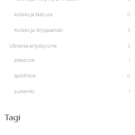
kolekcja Natura
0
Kolekcja Wyspiański
5
Ubrania artystyczne
2
płaszcze
1
spódnice
0
sukienki
1
Tagi