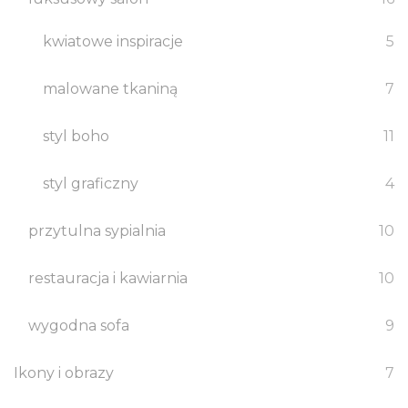
Urodziny przyjaciół
kwiatowe inspiracje
5
Prezent na zamówienie
malowane tkaniną
7
DEKORACJE WNĘTRZ
styl boho
11
Luksusowy salon
styl graficzny
4
Elegancka kuchnia
przytulna sypialnia
10
Przytulna sypialnia
restauracja i kawiarnia
10
Ciepły zakątek
wygodna sofa
9
Wygodna sofa
Ikony i obrazy
7
Restauracja i kawiarnia