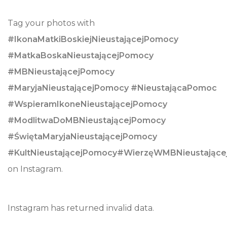
Tag your photos with
#IkonaMatkiBoskiejNieustającejPomocy
#MatkaBoskaNieustającejPomocy
#MBNieustającejPomocy
#MaryjaNieustającejPomocy #NieustającaPomoc
#WspieramIkoneNieustającejPomocy
#ModlitwaDoMBNieustającejPomocy
#ŚwiętaMaryjaNieustającejPomocy
#KultNieustającejPomocy#WierzęWMBNieustając
on Instagram.
Instagram has returned invalid data.