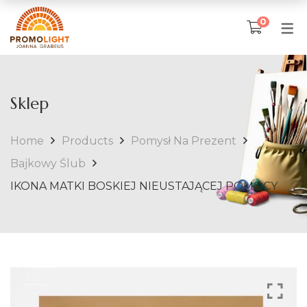
0
SKLEP
TKANINA ARTYSTYCZNA
Sklep
Poduszki
Home
Products
Pomysł Na Prezent
Bajkowy Ślub
Narzuty na łóżka
IKONA MATKI BOSKIEJ NIEUSTAJĄCEJ POMOCY
Obrusy
Ubrania artystyczne
IKONY I OBRAZY
Matka Boska