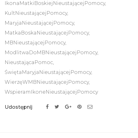
IkonaMatkiBoskiejNieustającejPomocy
,
KultNieustającejPomocy
,
MaryjaNieustającejPomocy
,
MatkaBoskaNieustającejPomocy
,
MBNieustającejPomocy
,
ModlitwaDoMBNieustającejPomocy
,
NieustającaPomoc
,
ŚwiętaMaryjaNieustającejPomocy
,
WierzęWMBNieustającejPomocy
,
WspieramIkoneNieustającejPomocy
Udostępnij