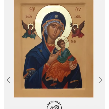
Chrystus
Święta Rodzina
Narodziny Marii
Archaniołowie
Święci
Obrazy
PREZENTY NA RÓŻNE OKAZJE
Bajkowy ślub
Komunia dziecka