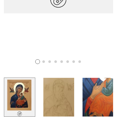
Urodziny przyjaciół
Prezent na zamówienie
DEKORACJE WNĘTRZ
Luksusowy salon
Elegancka kuchnia
Przytulna sypialnia
Ciepły zakątek
Wygodna sofa
Restauracja i kawiarnia