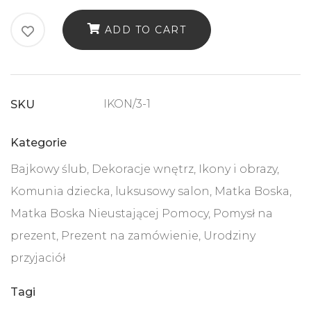
BOSKIEJ
ADD TO CART
NIEUSTAJĄCEJ
POMOCY
quantity
IKON/3-1
SKU
Kategorie
Bajkowy ślub
,
Dekoracje wnętrz
,
Ikony i obrazy
,
Komunia dziecka
,
luksusowy salon
,
Matka Boska
,
Matka Boska Nieustającej Pomocy
,
Pomysł na
prezent
,
Prezent na zamówienie
,
Urodziny
przyjaciół
Tagi