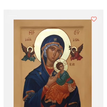
Chrystus
Święta Rodzina
Narodziny Marii
Archaniołowie
Święci
Obrazy
PREZENTY NA RÓŻNE OKAZJE
Bajkowy ślub
Komunia dziecka