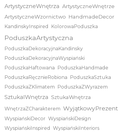
ArtystyczneWnętrza
ArtystyczneWnętrze
ArtystyczneWzornictwo
HandmadeDecor
KandinskyInspired
KolorowaPoduszka
PoduszkaArtystyczna
PoduszkaDekoracyjnaKandinsky
PoduszkaDekoracyjnaWyspiański
PoduszkaHaftowana
PoduszkaHandmade
PoduszkaRęcznieRobiona
PoduszkaSztuka
PoduszkaZKlimatem
PoduszkaZWyrazem
SztukaIWnętrza
SztukaWnętrza
WyjątkowyPrezent
WnętrzaZCharakterem
WyspiańskiDecor
WyspiańskiDesign
WyspiańskiInspired
WyspiańskiInteriors