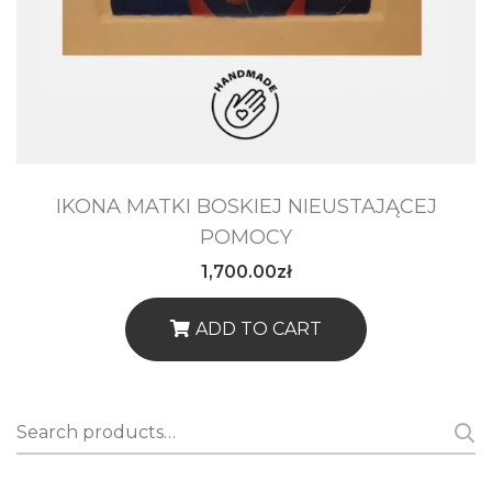
Urodziny przyjaciół
Prezent na zamówienie
DEKORACJE WNĘTRZ
Luksusowy salon
IKONA MATKI BOSKIEJ NIEUSTAJĄCEJ
Elegancka kuchnia
POMOCY
1,700.00
zł
Przytulna sypialnia
ADD TO CART
Ciepły zakątek
Wygodna sofa
Search
Restauracja i kawiarnia
for: