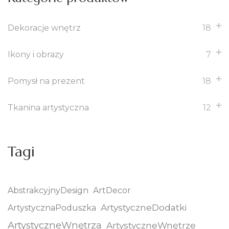
Dekoracje wnętrz
18
Ikony i obrazy
7
Pomysł na prezent
18
Tkanina artystyczna
12
Tagi
AbstrakcyjnyDesign
ArtDecor
ArtystyczneDodatki
ArtystycznaPoduszka
ArtystyczneWnętrza
ArtystyczneWnętrze