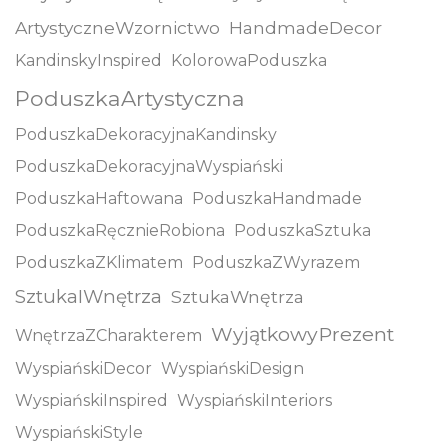
ArtystyczneWzornictwo
HandmadeDecor
KandinskyInspired
KolorowaPoduszka
PoduszkaArtystyczna
PoduszkaDekoracyjnaKandinsky
PoduszkaDekoracyjnaWyspiański
PoduszkaHaftowana
PoduszkaHandmade
PoduszkaRęcznieRobiona
PoduszkaSztuka
PoduszkaZKlimatem
PoduszkaZWyrazem
SztukaIWnętrza
SztukaWnętrza
WyjątkowyPrezent
WnętrzaZCharakterem
WyspiańskiDecor
WyspiańskiDesign
WyspiańskiInspired
WyspiańskiInteriors
WyspiańskiStyle