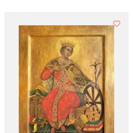
Chrystus
Święta Rodzina
Narodziny Marii
Archaniołowie
Święci
Obrazy
PREZENTY NA RÓŻNE OKAZJE
Bajkowy ślub
Komunia dziecka