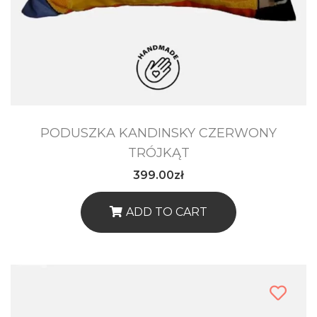
Urodziny przyjaciół
Prezent na zamówienie
DEKORACJE WNĘTRZ
Luksusowy salon
PODUSZKA KANDINSKY CZERWONY
Elegancka kuchnia
TRÓJKĄT
399.00
zł
Przytulna sypialnia
ADD TO CART
Ciepły zakątek
Wygodna sofa
Restauracja i kawiarnia