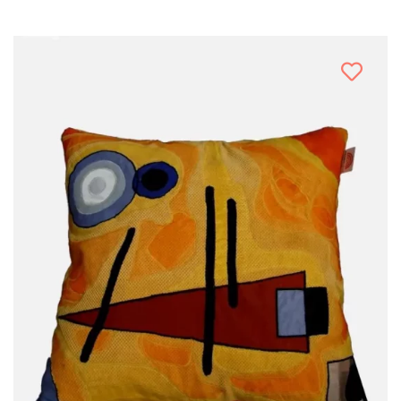
Chrystus
Święta Rodzina
Narodziny Marii
Archaniołowie
Święci
Obrazy
PREZENTY NA RÓŻNE OKAZJE
Bajkowy ślub
Komunia dziecka