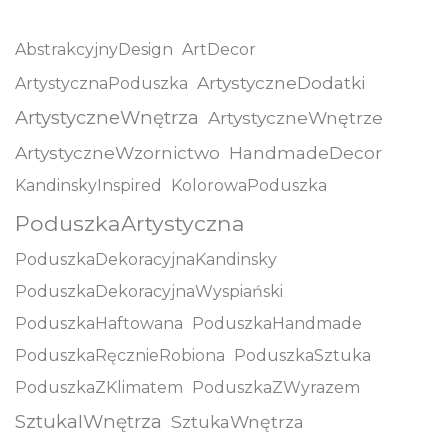
AbstrakcyjnyDesign
ArtDecor
ArtystyczneDodatki
ArtystycznaPoduszka
ArtystyczneWnętrza
ArtystyczneWnętrze
ArtystyczneWzornictwo
HandmadeDecor
KandinskyInspired
KolorowaPoduszka
PoduszkaArtystyczna
PoduszkaDekoracyjnaKandinsky
PoduszkaDekoracyjnaWyspiański
PoduszkaHaftowana
PoduszkaHandmade
PoduszkaRęcznieRobiona
PoduszkaSztuka
PoduszkaZKlimatem
PoduszkaZWyrazem
SztukaIWnętrza
SztukaWnętrza