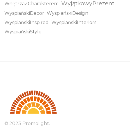
WyjątkowyPrezent
WnętrzaZCharakterem
WyspiańskiDecor
WyspiańskiDesign
WyspiańskiInspired
WyspiańskiInteriors
WyspiańskiStyle
© 2023 Promolight.