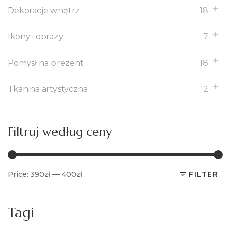
Dekoracje wnętrz
18
Ikony i obrazy
7
Pomysł na prezent
18
Tkanina artystyczna
12
Filtruj według ceny
Price:
390zł
—
400zł
FILTER
M
M
p
p
Tagi